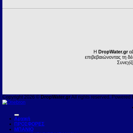
Η
DropWater.gr
αξ
επιβεβαιώνοντας τη δέ
Συνεχίζ
Copyright 2026 ©
DropWater.gr
All rights reserved. Powered 
Αρχική
ΠΡΟΣΦΟΡΕΣ
ΜΠΑΝΙΟ