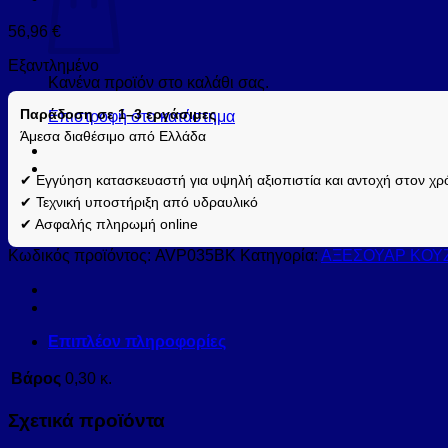
56,96
€
Εξαντλημένο
Κανένα προϊόν στο καλάθι σας.
Παράδοση σε 1–3 εργάσιμες
Επιστροφή στο κατάστημα
Άμεσα διαθέσιμο από Ελλάδα
✔ Εγγύηση κατασκευαστή για υψηλή αξιοπιστία και αντοχή στον χρ
✔ Τεχνική υποστήριξη από υδραυλικό
✔ Ασφαλής πληρωμή online
Κωδικός προϊόντος:
AVP035BK
Κατηγορία:
ΑΞΕΣΟΥΑΡ ΚΟΥ
Επιπλέον πληροφορίες
Βάρος
0,30 κ.
Σχετικά προϊόντα