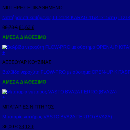
ΝΙΠΤΗΡΕΣ ΕΠΙΚΑΘΗΜΕΝΟΙ
Νιπτήρας επικαθήμενος LT 2144 KARAG 41x41x15cm (LT214
88,73
€
81,63
€
ΑΜΕΣΑ ΔΙΑΘΕΣΙΜΟ
+
ΑΞΕΣΟΥΑΡ ΚΟΥΖΙΝΑΣ
Βαλβίδα νεροχύτη FLOW-PRO με σύστημα OPEN-UP KITASP
ΑΜΕΣΑ ΔΙΑΘΕΣΙΜΟ
+
ΜΠΑΤΑΡΙΕΣ ΝΙΠΤΗΡΟΣ
Μπαταρία νιπτήρος VASTO BVA2A FERRO (BVA2A)
36,00
€
33,12
€