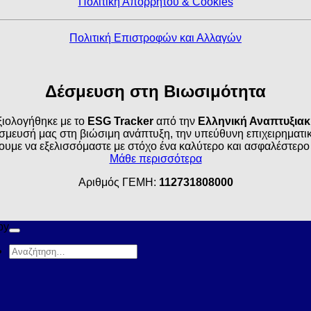
Πολιτική Απορρήτου & Cookies
Πολιτική Επιστροφών και Αλλαγών
Δέσμευση στη Βιωσιμότητα
ιολογήθηκε με το
ESG Tracker
από την
Ελληνική Αναπτυξια
σμευσή μας στη βιώσιμη ανάπτυξη, την υπεύθυνη επιχειρηματικό
ουμε να εξελισσόμαστε με στόχο ένα καλύτερο και ασφαλέστερο
Μάθε περισσότερα
Αριθμός ΓΕΜΗ:
112731808000
by
Αναζήτηση
για: