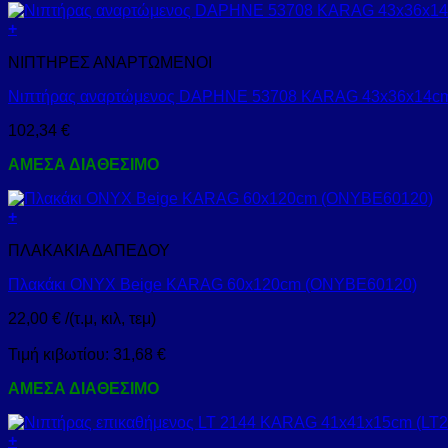
+
ΝΙΠΤΗΡΕΣ ΑΝΑΡΤΩΜΕΝΟΙ
Νιπτήρας αναρτώμενος DAPHNE 53708 KARAG 43x36x14cm
102,34
€
ΑΜΕΣΑ ΔΙΑΘΕΣΙΜΟ
+
ΠΛΑΚΑΚΙΑ ΔΑΠΕΔΟΥ
Πλακάκι ONYX Beige KARAG 60x120cm (ONYBE60120)
22,00
€
/(τ.μ, κιλ, τεμ)
Τιμή κιβωτίου:
31,68
€
ΑΜΕΣΑ ΔΙΑΘΕΣΙΜΟ
+