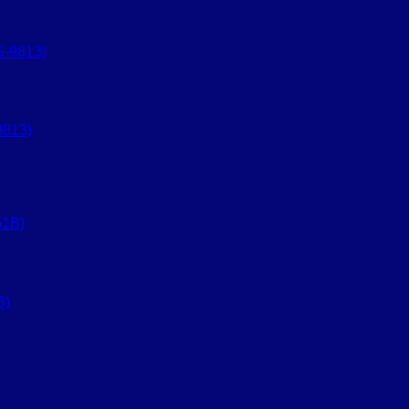
9813)
B)