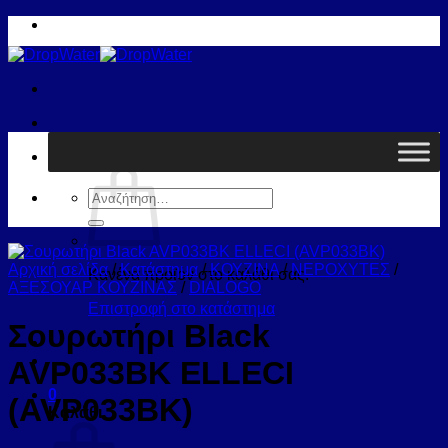
Μετάβαση
στο
περιεχόμενο
Καλάθι /
0,00
€
0
Αναζήτηση
για:
Αρχική σελίδα
/
Κατάστημα
/
ΚΟΥΖΙΝΑ
/
ΝΕΡΟΧΥΤΕΣ
/
Κανένα προϊόν στο καλάθι σας.
ΑΞΕΣΟΥΑΡ ΚΟΥΖΙΝΑΣ
/
DIALOGO
Επιστροφή στο κατάστημα
Σουρωτήρι Black
AVP033BK ELLECI
0
(AVP033BK)
Καλάθι