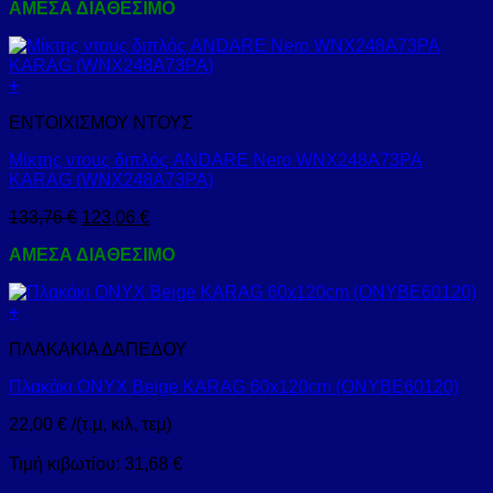
ΑΜΕΣΑ ΔΙΑΘΕΣΙΜΟ
+
ΕΝΤΟΙΧΙΣΜΟΥ ΝΤΟΥΣ
Μίκτης ντους διπλός ANDARE Nero WNX248A73PA
KARAG (WNX248A73PA)
133,76
€
123,06
€
ΑΜΕΣΑ ΔΙΑΘΕΣΙΜΟ
+
ΠΛΑΚΑΚΙΑ ΔΑΠΕΔΟΥ
Πλακάκι ONYX Beige KARAG 60x120cm (ONYBE60120)
22,00
€
/(τ.μ, κιλ, τεμ)
Τιμή κιβωτίου:
31,68
€