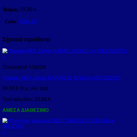
Βάρος
19,30 κ.
Color
Clay 83
Σχετικά προϊόντα
+
ΠΛΑΚΑΚΙΑ ΤΟΙΧΟΥ
Πλακάκι HEX Zelige KARAG 26,5x51cm (HEXZ26551)
56,50
€
/(τ.μ, κιλ, τεμ)
Τιμή κιβωτίου:
53,68
€
ΑΜΕΣΑ ΔΙΑΘΕΣΙΜΟ
+