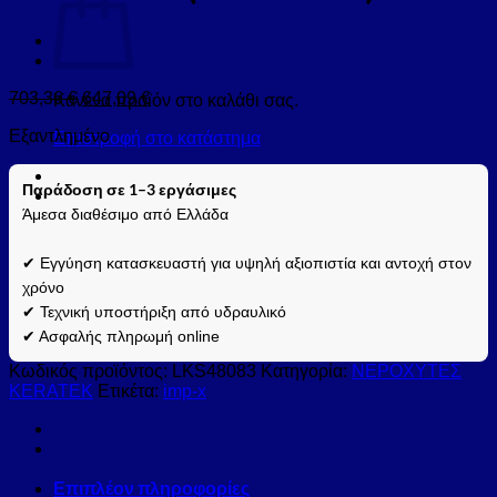
703,36
€
647,09
€
Κανένα προϊόν στο καλάθι σας.
Εξαντλημένο
Επιστροφή στο κατάστημα
Παράδοση σε 1–3 εργάσιμες
Άμεσα διαθέσιμο από Ελλάδα
✔ Εγγύηση κατασκευαστή για υψηλή αξιοπιστία και αντοχή στον
χρόνο
✔ Τεχνική υποστήριξη από υδραυλικό
✔ Ασφαλής πληρωμή online
Κωδικός προϊόντος:
LKS48083
Κατηγορία:
ΝΕΡΟΧΥΤΕΣ
KERATEK
Ετικέτα:
imp-x
Επιπλέον πληροφορίες