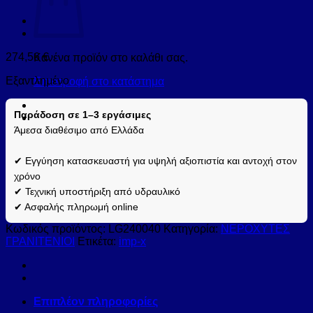
274,56
€
Κανένα προϊόν στο καλάθι σας.
Εξαντλημένο
Επιστροφή στο κατάστημα
Παράδοση σε 1–3 εργάσιμες
Άμεσα διαθέσιμο από Ελλάδα
✔ Εγγύηση κατασκευαστή για υψηλή αξιοπιστία και αντοχή στον
χρόνο
✔ Τεχνική υποστήριξη από υδραυλικό
✔ Ασφαλής πληρωμή online
Κωδικός προϊόντος:
LG240040
Κατηγορία:
ΝΕΡΟΧΥΤΕΣ
ΓΡΑΝΙΤΕΝΙΟΙ
Ετικέτα:
imp-x
Επιπλέον πληροφορίες