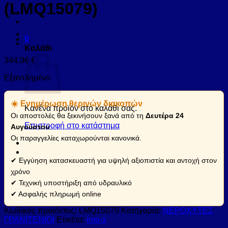
(LMQ15079)
0
Καλάθι
344,96
€
Εξαντλημένο
☀️ Ενημέρωση θερινών διακοπών
Κανένα προϊόν στο καλάθι σας.
Οι αποστολές θα ξεκινήσουν ξανά από τη
Δευτέρα 24
Επιστροφή στο κατάστημα
Αυγούστου
.
Οι παραγγελίες καταχωρούνται κανονικά.
✔ Εγγύηση κατασκευαστή για υψηλή αξιοπιστία και αντοχή στον
χρόνο
✔ Τεχνική υποστήριξη από υδραυλικό
✔ Ασφαλής πληρωμή online
Κωδικός προϊόντος:
LMQ15079
Κατηγορία:
ΝΕΡΟΧΥΤΕΣ
ΓΡΑΝΙΤΕΝΙΟΙ
Ετικέτα:
imp-x