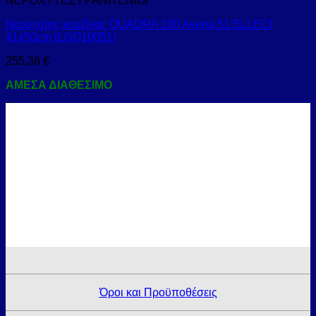
ΝΕΡΟΧΥΤΕΣ ΓΡΑΝΙΤΕΝΙΟΙ
Νεροχύτης κουζίνας QUADRA 100 Avena 51 ELLECI
41x50cm (LGQ10051)
255,36
€
ΑΜΕΣΑ ΔΙΑΘΕΣΙΜΟ
Όροι και Προϋποθέσεις