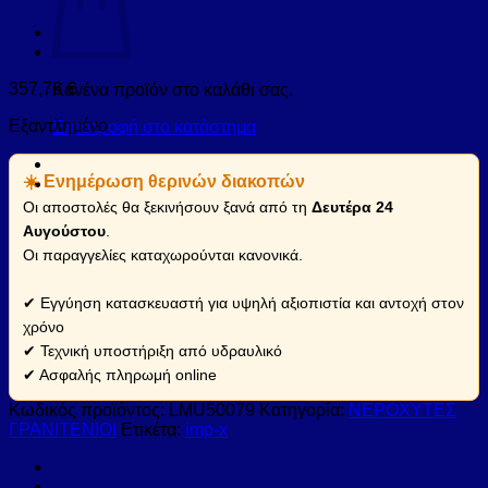
357,76
€
Κανένα προϊόν στο καλάθι σας.
Εξαντλημένο
Επιστροφή στο κατάστημα
☀️ Ενημέρωση θερινών διακοπών
Οι αποστολές θα ξεκινήσουν ξανά από τη
Δευτέρα 24
Αυγούστου
.
Οι παραγγελίες καταχωρούνται κανονικά.
✔ Εγγύηση κατασκευαστή για υψηλή αξιοπιστία και αντοχή στον
χρόνο
✔ Τεχνική υποστήριξη από υδραυλικό
✔ Ασφαλής πληρωμή online
Κωδικός προϊόντος:
LMU50079
Κατηγορία:
ΝΕΡΟΧΥΤΕΣ
ΓΡΑΝΙΤΕΝΙΟΙ
Ετικέτα:
imp-x