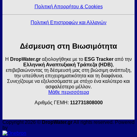
Πολιτική Απορρήτου & Cookies
Πολιτική Επιστροφών και Αλλαγών
Δέσμευση στη Βιωσιμότητα
Η
DropWater.gr
αξιολογήθηκε με το
ESG Tracker
από την
Ελληνική Αναπτυξιακή Τράπεζα (HDB)
,
επιβεβαιώνοντας τη δέσμευσή μας στη βιώσιμη ανάπτυξη,
την υπεύθυνη επιχειρηματικότητα και τη διαφάνεια.
Συνεχίζουμε να εξελισσόμαστε με στόχο ένα καλύτερο και
ασφαλέστερο μέλλον.
Μάθε περισσότερα
Αριθμός ΓΕΜΗ:
112731808000
Copyright 2026 ©
DropWater.gr
All rights reserved. Powered
by