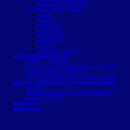
ΟΙΚΙΑΚΩΝ ΣΥΣΚΕΥΩΝ
Τεχνολογίες Φίλτρων Νερού
Aragon
Aragon 3
Aragon Bio
Geyser Max
Ενεργό Ασήμι
Aquacontrol
Catalon
Αντίστρωφη Όσμωση
ΥΔΡΑΥΛΙΚΑ-ΘΕΡΜΑΝΣΗ
ΑΕΡΙΟΥ – ΛΕΒΗΤΕΣ
ΣΩΜΑΤΑ ΚΑΛΟΡΙΦΕΡ ΠΑΝΕΛ & ΛΟΥΤΡΟΥ
ΕΞΑΡΤΗΜΑΤΑ & ΣΩΛΗΝΕΣ
ΑΝΤΛΙΕΣ ΘΕΡΜΟΤΗΤΑΣ & ΚΛΙΜΑΤΙΣΜΟΣ
ΗΛΙΑΚΑ – ΘΕΡΜ/ΩΝΕΣ- ΤΑΧΥΘΕΡΜΑΝΤΗΡΕΣ
ΗΛΙΑΚΟΙ
ΘΕΡΜΟΣΙΦΩΝΕΣ-ΤΑΧΥΘΕΡΜΑΝΤΗΡΕΣ
BOILER (ΔΟΧΕΙΑ)
Κατάλογοι
Επικοινωνία