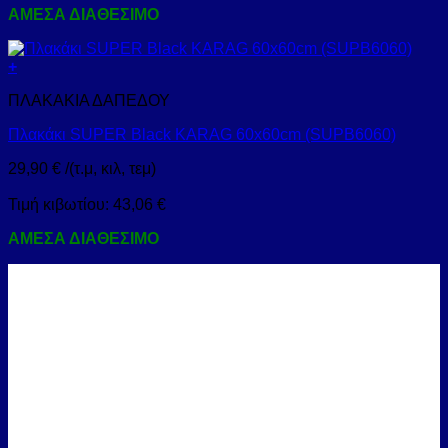
ΑΜΕΣΑ ΔΙΑΘΕΣΙΜΟ
+
ΠΛΑΚΑΚΙΑ ΔΑΠΕΔΟΥ
Πλακάκι SUPER Black KARAG 60x60cm (SUPB6060)
29,90
€
/(τ.μ, κιλ, τεμ)
Τιμή κιβωτίου:
43,06
€
ΑΜΕΣΑ ΔΙΑΘΕΣΙΜΟ