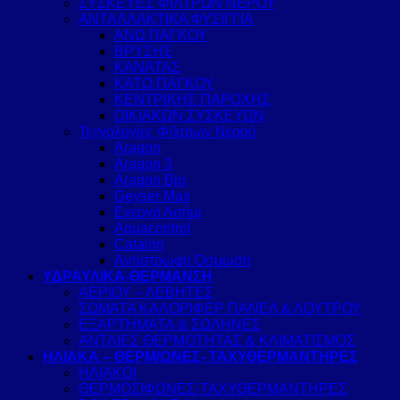
ΣΥΣΚΕΥΕΣ ΦΙΛΤΡΩΝ ΝΕΡΟΥ
ΑΝΤΑΛΛΑΚΤΙΚΑ ΦΥΣΙΓΓΙΑ
ΑΝΩ ΠΑΓΚΟΥ
ΒΡΥΣΗΣ
ΚΑΝΑΤΑΣ
ΚΑΤΩ ΠΑΓΚΟΥ
ΚΕΝΤΡΙΚΗΣ ΠΑΡΟΧΗΣ
ΟΙΚΙΑΚΩΝ ΣΥΣΚΕΥΩΝ
Τεχνολογίες Φίλτρων Νερού
Aragon
Aragon 3
Aragon Bio
Geyser Max
Ενεργό Ασήμι
Aquacontrol
Catalon
Αντίστρωφη Όσμωση
ΥΔΡΑΥΛΙΚΑ-ΘΕΡΜΑΝΣΗ
ΑΕΡΙΟΥ – ΛΕΒΗΤΕΣ
ΣΩΜΑΤΑ ΚΑΛΟΡΙΦΕΡ ΠΑΝΕΛ & ΛΟΥΤΡΟΥ
ΕΞΑΡΤΗΜΑΤΑ & ΣΩΛΗΝΕΣ
ΑΝΤΛΙΕΣ ΘΕΡΜΟΤΗΤΑΣ & ΚΛΙΜΑΤΙΣΜΟΣ
ΗΛΙΑΚΑ – ΘΕΡΜ/ΩΝΕΣ- ΤΑΧΥΘΕΡΜΑΝΤΗΡΕΣ
ΗΛΙΑΚΟΙ
ΘΕΡΜΟΣΙΦΩΝΕΣ-ΤΑΧΥΘΕΡΜΑΝΤΗΡΕΣ