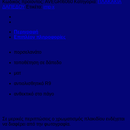
Κωδικός προϊόντος:
AVEGRI6060
Κατηγορία:
ΠΛΑΚΑΚΙΑ
ΔΑΠΕΔΟΥ
Ετικέτα:
imp-x
Περιγραφή
Επιπλέον πληροφορίες
πορσελανάτο
τοποθέτηση σε δάπεδο
ματ
αντιολισθητικό R9
ανθεκτικό στο πάγο
Σε μερικές περιπτώσεις ο χρωματισμός πλακιδίου ενδέχεται
να διαφέρει από την φωτογραφία.