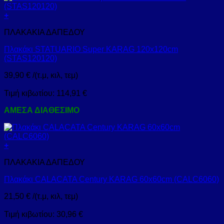
+
ΠΛΑΚΑΚΙΑ ΔΑΠΕΔΟΥ
Πλακάκι STATUARIO Super KARAG 120x120cm
(STAS120120)
39,90
€
/(τ.μ, κιλ, τεμ)
Τιμή κιβωτίου:
114,91
€
ΑΜΕΣΑ ΔΙΑΘΕΣΙΜΟ
+
ΠΛΑΚΑΚΙΑ ΔΑΠΕΔΟΥ
Πλακάκι CALACATA Century KARAG 60x60cm (CALC6060)
21,50
€
/(τ.μ, κιλ, τεμ)
Τιμή κιβωτίου:
30,96
€