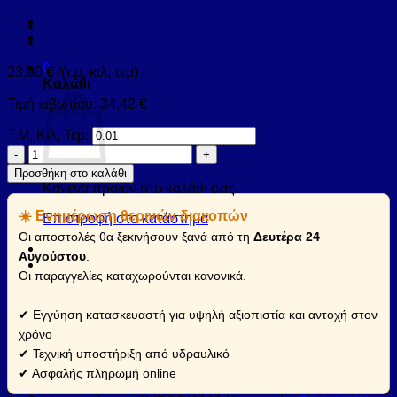
0
23,90
€
/(τ.μ, κιλ, τεμ)
Καλάθι
Τιμή κιβωτίου:
34,42
€
Τ.Μ, Κιλ, Τεμ:
Πλακάκι
AVENUE
Προσθήκη στο καλάθι
Gris
Κανένα προϊόν στο καλάθι σας.
Fonce
☀️ Ενημέρωση θερινών διακοπών
KARAG
Επιστροφή στο κατάστημα
60x60cm
Οι αποστολές θα ξεκινήσουν ξανά από τη
Δευτέρα 24
(AVEGRI6060)
Αυγούστου
.
ποσότητα
Οι παραγγελίες καταχωρούνται κανονικά.
✔ Εγγύηση κατασκευαστή για υψηλή αξιοπιστία και αντοχή στον
χρόνο
✔ Τεχνική υποστήριξη από υδραυλικό
✔ Ασφαλής πληρωμή online