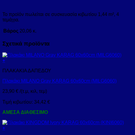
Το προϊόν πωλείται σε συσκευασία κιβωτίου 1,44 m², 4
τεμάχια.
Βάρος
20,06 κ.
Σχετικά προϊόντα
+
ΠΛΑΚΑΚΙΑ ΔΑΠΕΔΟΥ
Πλακάκι MILANO Gray KARAG 60x60cm (MILG6060)
23,90
€
/(τ.μ, κιλ, τεμ)
Τιμή κιβωτίου:
34,42
€
ΑΜΕΣΑ ΔΙΑΘΕΣΙΜΟ
+