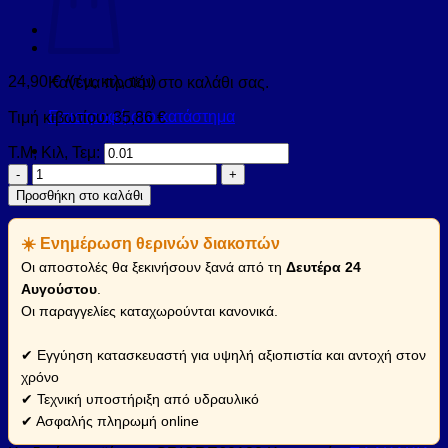
24,90
€
/(τ.μ, κιλ, τεμ)
Κανένα προϊόν στο καλάθι σας.
Επιστροφή στο κατάστημα
Τιμή κιβωτίου:
35,86
€
Τ.Μ, Κιλ, Τεμ:
Πλακάκι
GRICHER
Προσθήκη στο καλάθι
Crema
KARAG
☀️ Ενημέρωση θερινών διακοπών
60x120cm
(GRICRE60120)
Οι αποστολές θα ξεκινήσουν ξανά από τη
Δευτέρα 24
ποσότητα
Αυγούστου
.
Οι παραγγελίες καταχωρούνται κανονικά.
✔ Εγγύηση κατασκευαστή για υψηλή αξιοπιστία και αντοχή στον
χρόνο
✔ Τεχνική υποστήριξη από υδραυλικό
✔ Ασφαλής πληρωμή online