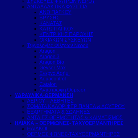
ΣΥΣΚΕΥΕΣ ΦΙΛΤΡΩΝ ΝΕΡΟΥ
ΑΝΤΑΛΛΑΚΤΙΚΑ ΦΥΣΙΓΓΙΑ
ΑΝΩ ΠΑΓΚΟΥ
ΒΡΥΣΗΣ
ΚΑΝΑΤΑΣ
ΚΑΤΩ ΠΑΓΚΟΥ
ΚΕΝΤΡΙΚΗΣ ΠΑΡΟΧΗΣ
ΟΙΚΙΑΚΩΝ ΣΥΣΚΕΥΩΝ
Τεχνολογίες Φίλτρων Νερού
Aragon
Aragon 3
Aragon Bio
Geyser Max
Ενεργό Ασήμι
Aquacontrol
Catalon
Αντίστρωφη Όσμωση
ΥΔΡΑΥΛΙΚΑ-ΘΕΡΜΑΝΣΗ
ΑΕΡΙΟΥ – ΛΕΒΗΤΕΣ
ΣΩΜΑΤΑ ΚΑΛΟΡΙΦΕΡ ΠΑΝΕΛ & ΛΟΥΤΡΟΥ
ΕΞΑΡΤΗΜΑΤΑ & ΣΩΛΗΝΕΣ
ΑΝΤΛΙΕΣ ΘΕΡΜΟΤΗΤΑΣ & ΚΛΙΜΑΤΙΣΜΟΣ
ΗΛΙΑΚΑ – ΘΕΡΜ/ΩΝΕΣ- ΤΑΧΥΘΕΡΜΑΝΤΗΡΕΣ
ΗΛΙΑΚΟΙ
ΘΕΡΜΟΣΙΦΩΝΕΣ-ΤΑΧΥΘΕΡΜΑΝΤΗΡΕΣ