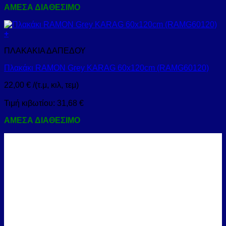
ΑΜΕΣΑ ΔΙΑΘΕΣΙΜΟ
+
ΠΛΑΚΑΚΙΑ ΔΑΠΕΔΟΥ
Πλακάκι RAMON Grey KARAG 60x120cm (RAMG60120)
22,00
€
/(τ.μ, κιλ, τεμ)
Τιμή κιβωτίου:
31,68
€
ΑΜΕΣΑ ΔΙΑΘΕΣΙΜΟ