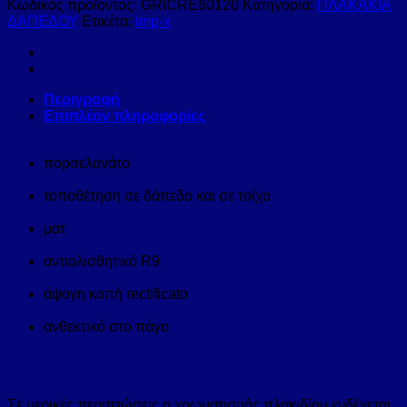
Κωδικός προϊόντος:
GRICRE60120
Κατηγορία:
ΠΛΑΚΑΚΙΑ
ΔΑΠΕΔΟΥ
Ετικέτα:
imp-x
Περιγραφή
Επιπλέον πληροφορίες
πορσελανάτο
τοποθέτηση σε δάπεδο και σε τοίχο
ματ
αντιολισθητικό R9
άψογη κοπή rectificato
ανθεκτικό στο πάγο
Σε μερικές περιπτώσεις ο χρωματισμός πλακιδίου ενδέχεται