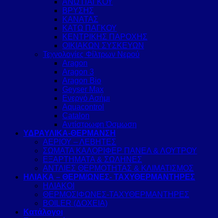
ΑΝΩ ΠΑΓΚΟΥ
ΒΡΥΣΗΣ
ΚΑΝΑΤΑΣ
ΚΑΤΩ ΠΑΓΚΟΥ
ΚΕΝΤΡΙΚΗΣ ΠΑΡΟΧΗΣ
ΟΙΚΙΑΚΩΝ ΣΥΣΚΕΥΩΝ
Τεχνολογίες Φίλτρων Νερού
Aragon
Aragon 3
Aragon Bio
Geyser Max
Ενεργό Ασήμι
Aquacontrol
Catalon
Αντίστρωφη Όσμωση
ΥΔΡΑΥΛΙΚΑ-ΘΕΡΜΑΝΣΗ
ΑΕΡΙΟΥ – ΛΕΒΗΤΕΣ
ΣΩΜΑΤΑ ΚΑΛΟΡΙΦΕΡ ΠΑΝΕΛ & ΛΟΥΤΡΟΥ
ΕΞΑΡΤΗΜΑΤΑ & ΣΩΛΗΝΕΣ
ΑΝΤΛΙΕΣ ΘΕΡΜΟΤΗΤΑΣ & ΚΛΙΜΑΤΙΣΜΟΣ
ΗΛΙΑΚΑ – ΘΕΡΜ/ΩΝΕΣ- ΤΑΧΥΘΕΡΜΑΝΤΗΡΕΣ
ΗΛΙΑΚΟΙ
ΘΕΡΜΟΣΙΦΩΝΕΣ-ΤΑΧΥΘΕΡΜΑΝΤΗΡΕΣ
BOILER (ΔΟΧΕΙΑ)
Κατάλογοι