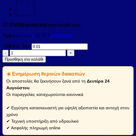
22,90
€
/(τ.μ, κιλ, τεμ)
Κανένα προϊόν στο καλάθι σας.
Επιστροφή στο κατάστημα
Τιμή κιβωτίου:
32,98
€
Τ.Μ, Κιλ, Τεμ:
Πλακάκι
HOPPER
Προσθήκη στο καλάθι
Light
Grey
☀️ Ενημέρωση θερινών διακοπών
KARAG
60x120cm
Οι αποστολές θα ξεκινήσουν ξανά από τη
Δευτέρα 24
(HOPLG60120)
Αυγούστου
.
ποσότητα
Οι παραγγελίες καταχωρούνται κανονικά.
✔ Εγγύηση κατασκευαστή για υψηλή αξιοπιστία και αντοχή στον
χρόνο
✔ Τεχνική υποστήριξη από υδραυλικό
✔ Ασφαλής πληρωμή online