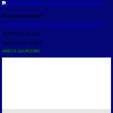
+
ΠΛΑΚΑΚΙΑ ΔΑΠΕΔΟΥ
Πλακάκι KINGDOM Ivory KARAG 60x60cm (KINI6060)
29,90
€
/(τ.μ, κιλ, τεμ)
Τιμή κιβωτίου:
43,06
€
ΑΜΕΣΑ ΔΙΑΘΕΣΙΜΟ