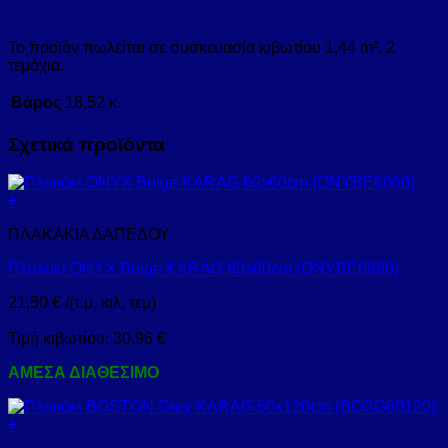
Το προϊόν πωλείται σε συσκευασία κιβωτίου 1,44 m², 2
τεμάχια.
Βάρος
18,52 κ.
Σχετικά προϊόντα
+
ΠΛΑΚΑΚΙΑ ΔΑΠΕΔΟΥ
Πλακάκι ONYX Beige KARAG 60x60cm (ONYBE6060)
21,50
€
/(τ.μ, κιλ, τεμ)
Τιμή κιβωτίου:
30,96
€
ΑΜΕΣΑ ΔΙΑΘΕΣΙΜΟ
+