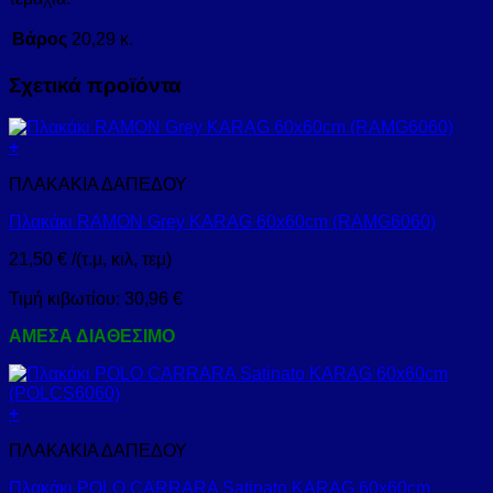
Βάρος
20,29 κ.
Σχετικά προϊόντα
+
ΠΛΑΚΑΚΙΑ ΔΑΠΕΔΟΥ
Πλακάκι RAMON Grey KARAG 60x60cm (RAMG6060)
21,50
€
/(τ.μ, κιλ, τεμ)
Τιμή κιβωτίου:
30,96
€
ΑΜΕΣΑ ΔΙΑΘΕΣΙΜΟ
+
ΠΛΑΚΑΚΙΑ ΔΑΠΕΔΟΥ
Πλακάκι POLO CARRARA Satinato KARAG 60x60cm