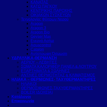
ΚΑΝΑΤΑΣ
ΚΑΤΩ ΠΑΓΚΟΥ
ΚΕΝΤΡΙΚΗΣ ΠΑΡΟΧΗΣ
ΟΙΚΙΑΚΩΝ ΣΥΣΚΕΥΩΝ
Τεχνολογίες Φίλτρων Νερού
Aragon
Aragon 3
Aragon Bio
Geyser Max
Ενεργό Ασήμι
Aquacontrol
Catalon
Αντίστρωφη Όσμωση
ΥΔΡΑΥΛΙΚΑ-ΘΕΡΜΑΝΣΗ
ΑΕΡΙΟΥ – ΛΕΒΗΤΕΣ
ΣΩΜΑΤΑ ΚΑΛΟΡΙΦΕΡ ΠΑΝΕΛ & ΛΟΥΤΡΟΥ
ΕΞΑΡΤΗΜΑΤΑ & ΣΩΛΗΝΕΣ
ΑΝΤΛΙΕΣ ΘΕΡΜΟΤΗΤΑΣ & ΚΛΙΜΑΤΙΣΜΟΣ
ΗΛΙΑΚΑ – ΘΕΡΜ/ΩΝΕΣ- ΤΑΧΥΘΕΡΜΑΝΤΗΡΕΣ
ΗΛΙΑΚΟΙ
ΘΕΡΜΟΣΙΦΩΝΕΣ-ΤΑΧΥΘΕΡΜΑΝΤΗΡΕΣ
BOILER (ΔΟΧΕΙΑ)
Κατάλογοι
Επικοινωνία