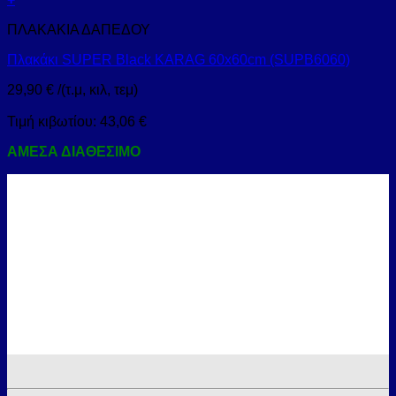
ΠΛΑΚΑΚΙΑ ΔΑΠΕΔΟΥ
Πλακάκι SUPER Black KARAG 60x60cm (SUPB6060)
29,90
€
/(τ.μ, κιλ, τεμ)
Τιμή κιβωτίου:
43,06
€
ΑΜΕΣΑ ΔΙΑΘΕΣΙΜΟ