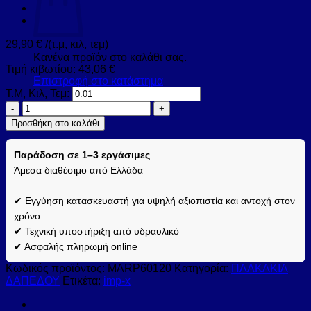
29,90
€
/(τ.μ, κιλ, τεμ)
Κανένα προϊόν στο καλάθι σας.
Τιμή κιβωτίου:
43,06
€
Επιστροφή στο κατάστημα
Τ.Μ, Κιλ, Τεμ:
Πλακάκι
MARMI
Προσθήκη στο καλάθι
Perla
KARAG
Παράδοση σε 1–3 εργάσιμες
60x120cm
(MARP60120)
Άμεσα διαθέσιμο από Ελλάδα
ποσότητα
✔ Εγγύηση κατασκευαστή για υψηλή αξιοπιστία και αντοχή στον
χρόνο
✔ Τεχνική υποστήριξη από υδραυλικό
✔ Ασφαλής πληρωμή online
Κωδικός προϊόντος:
MARP60120
Κατηγορία:
ΠΛΑΚΑΚΙΑ
ΔΑΠΕΔΟΥ
Ετικέτα:
imp-x