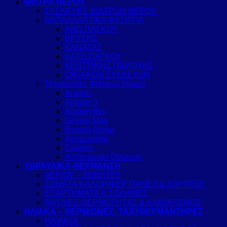
ΦΙΛΤΡΑ ΝΕΡΟΥ
ΣΥΣΚΕΥΕΣ ΦΙΛΤΡΩΝ ΝΕΡΟΥ
ΑΝΤΑΛΛΑΚΤΙΚΑ ΦΥΣΙΓΓΙΑ
ΑΝΩ ΠΑΓΚΟΥ
ΒΡΥΣΗΣ
ΚΑΝΑΤΑΣ
ΚΑΤΩ ΠΑΓΚΟΥ
ΚΕΝΤΡΙΚΗΣ ΠΑΡΟΧΗΣ
ΟΙΚΙΑΚΩΝ ΣΥΣΚΕΥΩΝ
Τεχνολογίες Φίλτρων Νερού
Aragon
Aragon 3
Aragon Bio
Geyser Max
Ενεργό Ασήμι
Aquacontrol
Catalon
Αντίστρωφη Όσμωση
ΥΔΡΑΥΛΙΚΑ-ΘΕΡΜΑΝΣΗ
ΑΕΡΙΟΥ – ΛΕΒΗΤΕΣ
ΣΩΜΑΤΑ ΚΑΛΟΡΙΦΕΡ ΠΑΝΕΛ & ΛΟΥΤΡΟΥ
ΕΞΑΡΤΗΜΑΤΑ & ΣΩΛΗΝΕΣ
ΑΝΤΛΙΕΣ ΘΕΡΜΟΤΗΤΑΣ & ΚΛΙΜΑΤΙΣΜΟΣ
ΗΛΙΑΚΑ – ΘΕΡΜ/ΩΝΕΣ- ΤΑΧΥΘΕΡΜΑΝΤΗΡΕΣ
ΗΛΙΑΚΟΙ