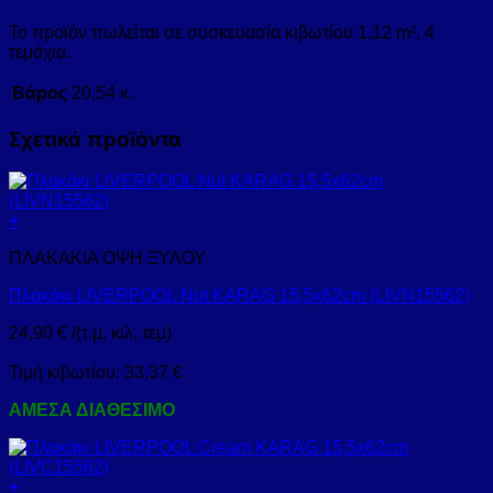
Το προϊόν πωλείται σε συσκευασία κιβωτίου 1,12 m², 4
τεμάχια.
Βάρος
20,54 κ.
Σχετικά προϊόντα
+
ΠΛΑΚΑΚΙΑ ΟΨΗ ΞΥΛΟΥ
Πλακάκι LIVERPOOL Nut KARAG 15,5x62cm (LIVN15562)
24,90
€
/(τ.μ, κιλ, τεμ)
Τιμή κιβωτίου:
33,37
€
ΑΜΕΣΑ ΔΙΑΘΕΣΙΜΟ
+