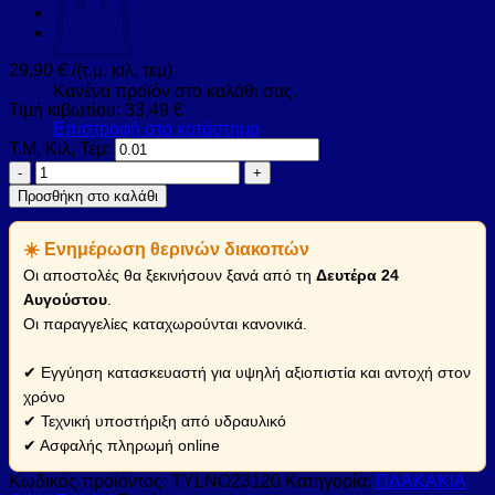
29,90
€
/(τ.μ, κιλ, τεμ)
Κανένα προϊόν στο καλάθι σας.
Τιμή κιβωτίου:
33,49
€
Επιστροφή στο κατάστημα
Τ.Μ, Κιλ, Τεμ:
Πλακάκι
TYLER
Προσθήκη στο καλάθι
Nogal
KARAG
☀️ Ενημέρωση θερινών διακοπών
23x120cm
(TYLNO23120)
Οι αποστολές θα ξεκινήσουν ξανά από τη
Δευτέρα 24
ποσότητα
Αυγούστου
.
Οι παραγγελίες καταχωρούνται κανονικά.
✔ Εγγύηση κατασκευαστή για υψηλή αξιοπιστία και αντοχή στον
χρόνο
✔ Τεχνική υποστήριξη από υδραυλικό
✔ Ασφαλής πληρωμή online
Κωδικός προϊόντος:
TYLNO23120
Κατηγορία:
ΠΛΑΚΑΚΙΑ