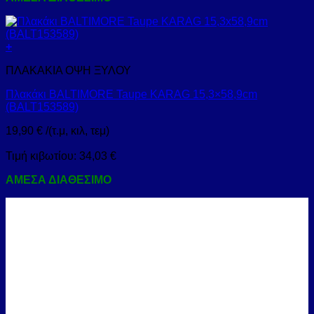
+
ΠΛΑΚΑΚΙΑ ΟΨΗ ΞΥΛΟΥ
Πλακάκι BALTIMORE Taupe KARAG 15,3×58,9cm
(BALT153589)
19,90
€
/(τ.μ, κιλ, τεμ)
Τιμή κιβωτίου:
34,03
€
ΑΜΕΣΑ ΔΙΑΘΕΣΙΜΟ