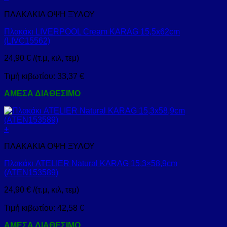
ΠΛΑΚΑΚΙΑ ΟΨΗ ΞΥΛΟΥ
Πλακάκι LIVERPOOL Cream KARAG 15,5x62cm
(LIVC15562)
24,90
€
/(τ.μ, κιλ, τεμ)
Τιμή κιβωτίου:
33,37
€
ΑΜΕΣΑ ΔΙΑΘΕΣΙΜΟ
+
ΠΛΑΚΑΚΙΑ ΟΨΗ ΞΥΛΟΥ
Πλακάκι ATELIER Natural KARAG 15,3×58,9cm
(ATEN153589)
24,90
€
/(τ.μ, κιλ, τεμ)
Τιμή κιβωτίου:
42,58
€
ΑΜΕΣΑ ΔΙΑΘΕΣΙΜΟ