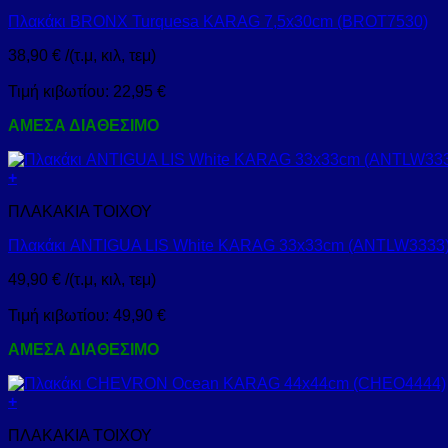
Πλακάκι BRONX Turquesa KARAG 7,5x30cm (BROT7530)
38,90
€
/(τ.μ, κιλ, τεμ)
Τιμή κιβωτίου:
22,95
€
ΑΜΕΣΑ ΔΙΑΘΕΣΙΜΟ
+
ΠΛΑΚΑΚΙΑ ΤΟΙΧΟΥ
Πλακάκι ANTIGUA LIS White KARAG 33x33cm (ANTLW3333
49,90
€
/(τ.μ, κιλ, τεμ)
Τιμή κιβωτίου:
49,90
€
ΑΜΕΣΑ ΔΙΑΘΕΣΙΜΟ
+
ΠΛΑΚΑΚΙΑ ΤΟΙΧΟΥ