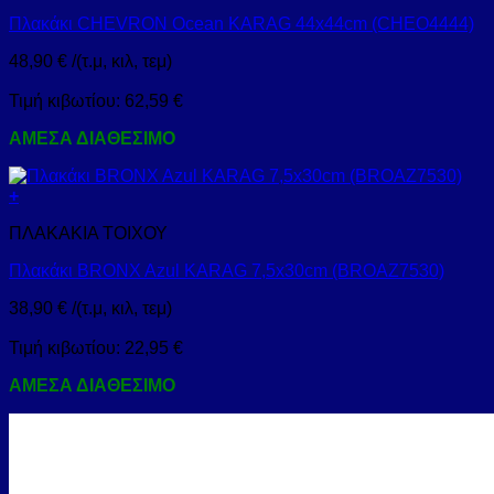
Πλακάκι CHEVRON Ocean KARAG 44x44cm (CHEO4444)
48,90
€
/(τ.μ, κιλ, τεμ)
Τιμή κιβωτίου:
62,59
€
ΑΜΕΣΑ ΔΙΑΘΕΣΙΜΟ
+
ΠΛΑΚΑΚΙΑ ΤΟΙΧΟΥ
Πλακάκι BRONX Azul KARAG 7,5x30cm (BROAZ7530)
38,90
€
/(τ.μ, κιλ, τεμ)
Τιμή κιβωτίου:
22,95
€
ΑΜΕΣΑ ΔΙΑΘΕΣΙΜΟ