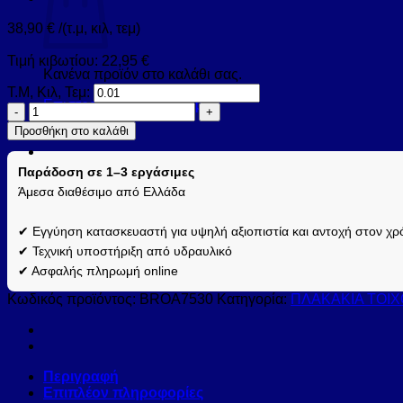
38,90
€
/(τ.μ, κιλ, τεμ)
Τιμή κιβωτίου:
22,95
€
Κανένα προϊόν στο καλάθι σας.
Τ.Μ, Κιλ, Τεμ:
Επιστροφή στο κατάστημα
Πλακάκι
BRONX
Προσθήκη στο καλάθι
Alga
KARAG
Παράδοση σε 1–3 εργάσιμες
7,5x30cm
(BROA7530)
Άμεσα διαθέσιμο από Ελλάδα
ποσότητα
✔ Εγγύηση κατασκευαστή για υψηλή αξιοπιστία και αντοχή στον χρ
✔ Τεχνική υποστήριξη από υδραυλικό
✔ Ασφαλής πληρωμή online
Κωδικός προϊόντος:
BROA7530
Κατηγορία:
ΠΛΑΚΑΚΙΑ ΤΟΙΧ
Περιγραφή
Επιπλέον πληροφορίες