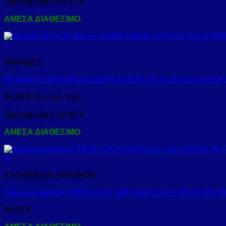
Τιμή κιβωτίου:
65,37
€
ΑΜΕΣΑ ΔΙΑΘΕΣΙΜΟ
+
ΨΗΦΙΔΕΣ
Ψηφίδα KIT-KAT Brown G1084 KARAG 28,5×29,5cm (KITBR
49,90
€
/(τ.μ, κιλ, τεμ)
Τιμή κιβωτίου:
62,87
€
ΑΜΕΣΑ ΔΙΑΘΕΣΙΜΟ
+
ΚΑΛΥΜΜΑΤΑ ΛΕΚΑΝΩΝ
Κάλυμμα λεκάνης NEW LUNA Soft-Close Slim KARAG (SU0
44,00
€