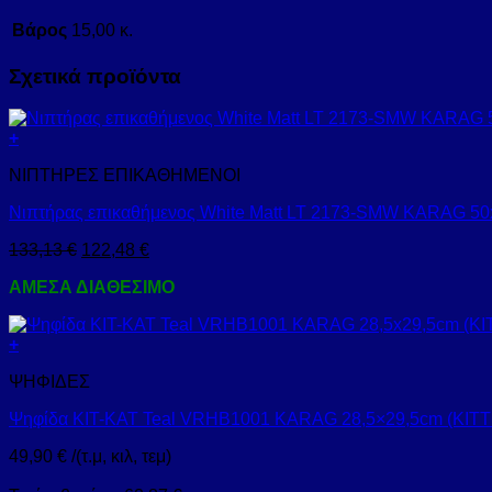
Βάρος
15,00 κ.
Σχετικά προϊόντα
+
ΝΙΠΤΗΡΕΣ ΕΠΙΚΑΘΗΜΕΝΟΙ
Νιπτήρας επικαθήμενος White Matt LT 2173-SMW KARAG 5
133,13
€
122,48
€
ΑΜΕΣΑ ΔΙΑΘΕΣΙΜΟ
+
ΨΗΦΙΔΕΣ
Ψηφίδα KIT-KAT Teal VRHB1001 KARAG 28,5×29,5cm (KIT
49,90
€
/(τ.μ, κιλ, τεμ)