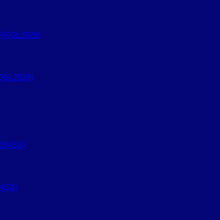
OGL2929)
04SS)