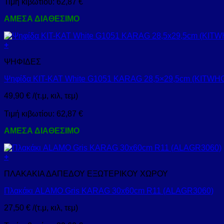
Τιμή κιβωτίου:
62,87
€
ΑΜΕΣΑ ΔΙΑΘΕΣΙΜΟ
+
ΨΗΦΙΔΕΣ
Ψηφίδα KIT-KAT White G1051 KARAG 28,5×29,5cm (KITWH
49,90
€
/(τ.μ, κιλ, τεμ)
Τιμή κιβωτίου:
62,87
€
ΑΜΕΣΑ ΔΙΑΘΕΣΙΜΟ
+
ΠΛΑΚΑΚΙΑ ΔΑΠΕΔΟΥ ΕΞΩΤΕΡΙΚΟΥ ΧΩΡΟΥ
Πλακάκι ALAMO Gris KARAG 30x60cm R11 (ALAGR3060)
27,50
€
/(τ.μ, κιλ, τεμ)