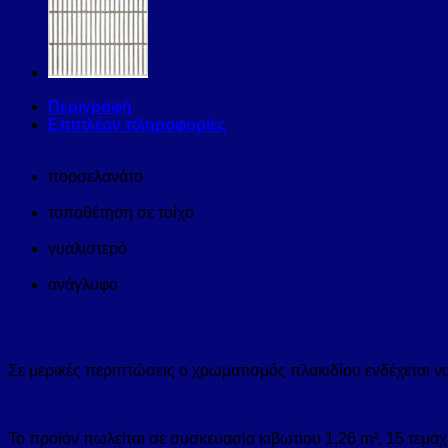
Περιγραφή
Επιπλέον πληροφορίες
πορσελανάτο
τοποθέτηση σε τοίχο
γυαλιστερό
ανάγλυφο
Σε μερικές περιπτώσεις ο χρωματισμός πλακιδίου ενδέχεται ν
Το προϊόν πωλείται σε συσκευασία κιβωτίου 1,26 m², 15 τεμάχ