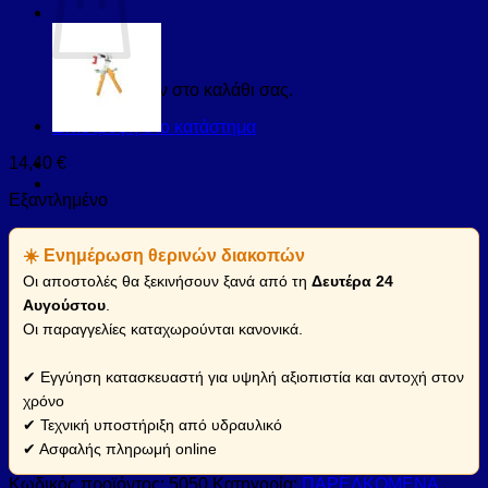
Κανένα προϊόν στο καλάθι σας.
Επιστροφή στο κατάστημα
14,40
€
Εξαντλημένο
☀️ Ενημέρωση θερινών διακοπών
Οι αποστολές θα ξεκινήσουν ξανά από τη
Δευτέρα 24
Αυγούστου
.
Οι παραγγελίες καταχωρούνται κανονικά.
✔ Εγγύηση κατασκευαστή για υψηλή αξιοπιστία και αντοχή στον
χρόνο
✔ Τεχνική υποστήριξη από υδραυλικό
✔ Ασφαλής πληρωμή online
Κωδικός προϊόντος:
5050
Κατηγορία:
ΠΑΡΕΛΚΟΜΕΝΑ