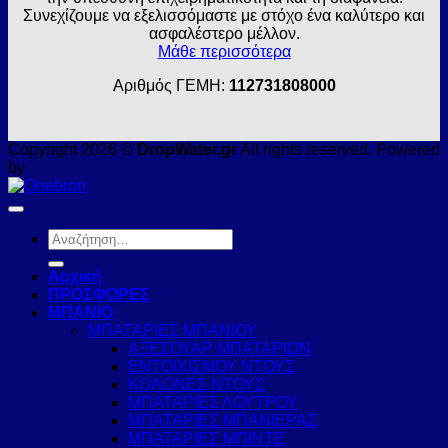
Συνεχίζουμε να εξελισσόμαστε με στόχο ένα καλύτερο και
ασφαλέστερο μέλλον.
Μάθε περισσότερα
Αριθμός ΓΕΜΗ:
112731808000
Copyright 2026 ©
DropWater.gr
All rights reserved. Powered
by
Αναζήτηση
για:
Αρχική
ΠΡΟΣΦΟΡΕΣ
ΜΠΑΝΙΟ
ΜΠΑΤΑΡΙΕΣ ΜΠΑΝΙΟΥ
ΑΞΕΣΟΥΑΡ ΜΠΑΤΑΡΙΩΝ
ΕΝΤΟΙΧΙΣΜΟΥ ΝΤΟΥΣ
ΚΟΛΟΝΕΣ ΝΤΟΥΣ
ΜΠΑΤΑΡΙΕΣ ΛΟΥΤΡΟΥ
ΜΠΑΤΑΡΙΕΣ ΜΠΑΝΙΕΡΑΣ
ΜΠΑΤΑΡΙΕΣ ΜΠΙΝΤΕ