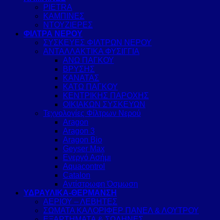
PIETRA
ΚΑΜΠΙΝΕΣ
ΝΤΟΥΖΙΕΡΕΣ
ΦΙΛΤΡΑ ΝΕΡΟΥ
ΣΥΣΚΕΥΕΣ ΦΙΛΤΡΩΝ ΝΕΡΟΥ
ΑΝΤΑΛΛΑΚΤΙΚΑ ΦΥΣΙΓΓΙΑ
ΑΝΩ ΠΑΓΚΟΥ
ΒΡΥΣΗΣ
ΚΑΝΑΤΑΣ
ΚΑΤΩ ΠΑΓΚΟΥ
ΚΕΝΤΡΙΚΗΣ ΠΑΡΟΧΗΣ
ΟΙΚΙΑΚΩΝ ΣΥΣΚΕΥΩΝ
Τεχνολογίες Φίλτρων Νερού
Aragon
Aragon 3
Aragon Bio
Geyser Max
Ενεργό Ασήμι
Aquacontrol
Catalon
Αντίστρωφη Όσμωση
ΥΔΡΑΥΛΙΚΑ-ΘΕΡΜΑΝΣΗ
ΑΕΡΙΟΥ – ΛΕΒΗΤΕΣ
ΣΩΜΑΤΑ ΚΑΛΟΡΙΦΕΡ ΠΑΝΕΛ & ΛΟΥΤΡΟΥ
ΕΞΑΡΤΗΜΑΤΑ & ΣΩΛΗΝΕΣ