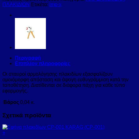
ΠΛΑΚΙΔΙΩΝ
Ετικέτα:
imp-x
Περιγραφή
Επιπλέον πληροφορίες
Οι σταυροί αρμολόγησης πλακιδίων εξασφαλίζουν
ομοιόμορφη απόσταση και άψογη ευθυγράμμιση κατά την
τοποθέτηση. Διατίθενται σε διάφορα πάχη για κάθε τύπο
εφαρμογής.
Βάρος
0,04 κ.
Σχετικά προϊόντα
+