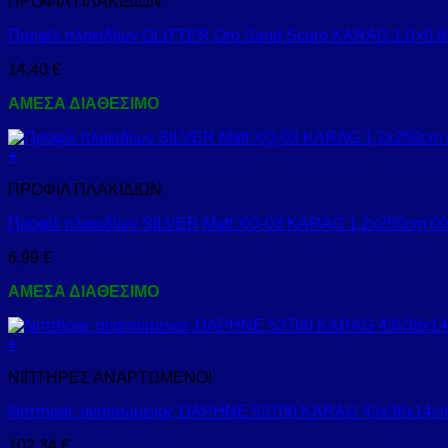
ΠΡΟΦΙΛ ΠΛΑΚΙΔΙΩΝ
Προφίλ πλακιδίων GLITTER Oro Sand Scuro KARAG 1,0×0,8
14,40
€
ΑΜΕΣΑ ΔΙΑΘΕΣΙΜΟ
+
ΠΡΟΦΙΛ ΠΛΑΚΙΔΙΩΝ
Προφίλ πλακιδίων SILVER Matt XQ-03 KARAG 1,2x250cm (X
6,99
€
ΑΜΕΣΑ ΔΙΑΘΕΣΙΜΟ
+
ΝΙΠΤΗΡΕΣ ΑΝΑΡΤΩΜΕΝΟΙ
Νιπτήρας αναρτώμενος DAPHNE 53708 KARAG 43x36x14cm
102,34
€