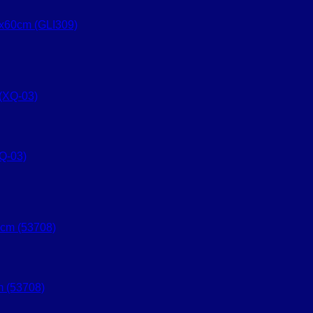
x60cm (GLI309)
Q-03)
 (53708)