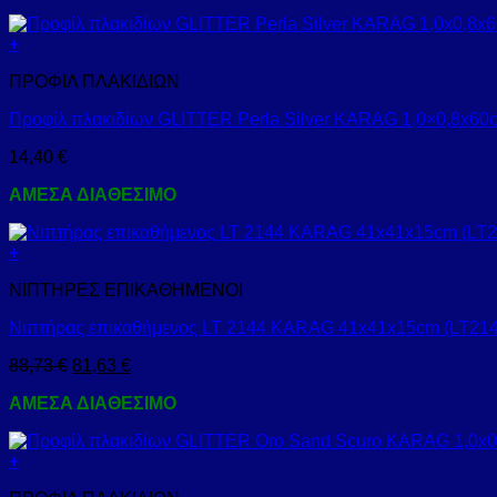
+
ΠΡΟΦΙΛ ΠΛΑΚΙΔΙΩΝ
Προφίλ πλακιδίων GLITTER Perla Silver KARAG 1,0×0,8x60c
14,40
€
ΑΜΕΣΑ ΔΙΑΘΕΣΙΜΟ
+
ΝΙΠΤΗΡΕΣ ΕΠΙΚΑΘΗΜΕΝΟΙ
Νιπτήρας επικαθήμενος LT 2144 KARAG 41x41x15cm (LT214
88,73
€
81,63
€
ΑΜΕΣΑ ΔΙΑΘΕΣΙΜΟ
+