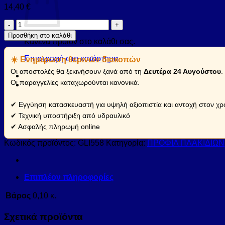
14,40
€
Προφίλ
πλακιδίων
Προσθήκη στο καλάθι
GLITTER
Κανένα προϊόν στο καλάθι σας.
Mosaic
Επιστροφή στο κατάστημα
☀️ Ενημέρωση θερινών διακοπών
Grey
KARAG
Οι αποστολές θα ξεκινήσουν ξανά από τη
Δευτέρα 24 Αυγούστου
.
1,0x0,8x60cm
Οι παραγγελίες καταχωρούνται κανονικά.
(GLI558)
ποσότητα
✔ Εγγύηση κατασκευαστή για υψηλή αξιοπιστία και αντοχή στον χρ
✔ Τεχνική υποστήριξη από υδραυλικό
✔ Ασφαλής πληρωμή online
Κωδικός προϊόντος:
GLI558
Κατηγορία:
ΠΡΟΦΙΛ ΠΛΑΚΙΔΙΩΝ
Επιπλέον πληροφορίες
Βάρος
0,10 κ.
Σχετικά προϊόντα