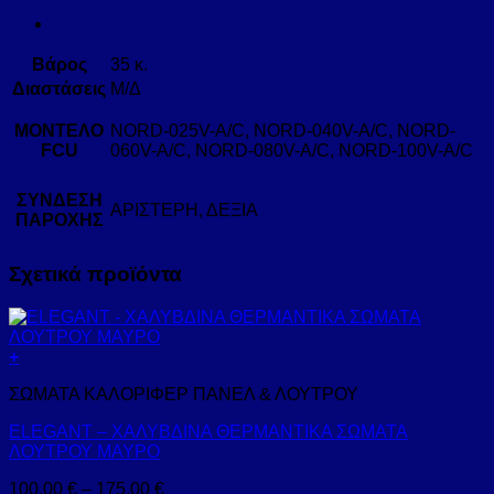
Βάρος
35 κ.
Διαστάσεις
Μ/Δ
ΜΟΝΤΕΛΟ
NORD-025V-A/C, NORD-040V-A/C, NORD-
FCU
060V-A/C, NORD-080V-A/C, NORD-100V-A/C
ΣΥΝΔΕΣΗ
ΑΡΙΣΤΕΡΗ, ΔΕΞΙΑ
ΠΑΡΟΧΗΣ
Σχετικά προϊόντα
+
Αυτό
ΣΩΜΑΤΑ ΚΑΛΟΡΙΦΕΡ ΠΑΝΕΛ & ΛΟΥΤΡΟΥ
το
προϊόν
ELEGANT – ΧΑΛΥΒΔΙΝΑ ΘΕΡΜΑΝΤΙΚΑ ΣΩΜΑΤΑ
έχει
ΛΟΥΤΡΟΥ ΜΑΥΡΟ
πολλαπλές
παραλλαγές.
Price
100,00
€
–
175,00
€