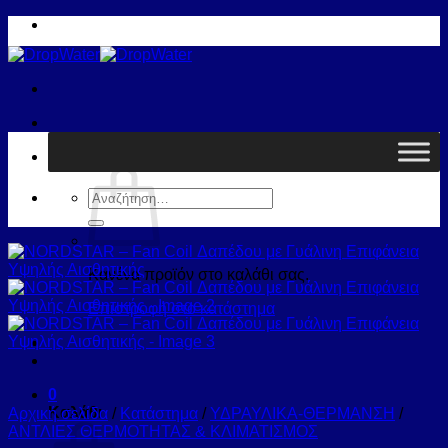
Μετάβαση
στο
περιεχόμενο
Καλάθι /
0,00
€
0
Αναζήτηση
για:
Κανένα προϊόν στο καλάθι σας.
Επιστροφή στο κατάστημα
0
Καλάθι
Αρχική σελίδα
/
Κατάστημα
/
ΥΔΡΑΥΛΙΚΑ-ΘΕΡΜΑΝΣΗ
/
ΑΝΤΛΙΕΣ ΘΕΡΜΟΤΗΤΑΣ & ΚΛΙΜΑΤΙΣΜΟΣ