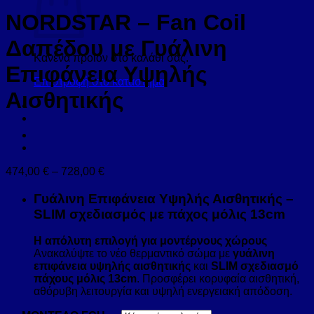
NORDSTAR – Fan Coil
Δαπέδου με Γυάλινη
Κανένα προϊόν στο καλάθι σας.
Επιφάνεια Υψηλής
Επιστροφή στο κατάστημα
Αισθητικής
Price
474,00
€
–
728,00
€
range:
474,00 €
Γυάλινη Επιφάνεια Υψηλής Αισθητικής –
through
SLIM σχεδιασμός με πάχος μόλις 13cm
728,00 €
Η απόλυτη επιλογή για μοντέρνους χώρους
Ανακαλύψτε το νέο θερμαντικό σώμα με
γυάλινη
επιφάνεια υψηλής αισθητικής
και
SLIM σχεδιασμό
πάχους μόλις 13cm
. Προσφέρει κορυφαία αισθητική,
αθόρυβη λειτουργία και υψηλή ενεργειακή απόδοση.