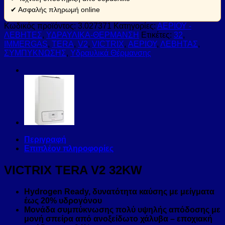
✔ Ασφαλής πληρωμή online
Κωδικός προϊόντος:
3.027371
Κατηγορίες:
ΑΕΡΙΟΥ -
ΛΕΒΗΤΕΣ
,
ΥΔΡΑΥΛΙΚΑ-ΘΕΡΜΑΝΣΗ
Ετικέτες:
32
,
IMMERGAS
,
TERA
,
V2
,
VICTRIX
,
ΑΕΡΙΟΥ
,
ΛΕΒΗΤΑΣ
,
ΣΥΜΠΥΚΝΩΣΗΣ
,
Υδραυλικά Θέρμανσης
Περιγραφή
Επιπλέον πληροφορίες
VICTRIX TERA V2 32KW
Hydrogen Ready, δυνατότητα καύσης με μείγματα
έως 20% υδρογόνου
Μονάδα συμπύκνωσης πολύ υψηλής απόδοσης με
μονή σπείρα από ανοξείδωτο χάλυβα – εποχιακή