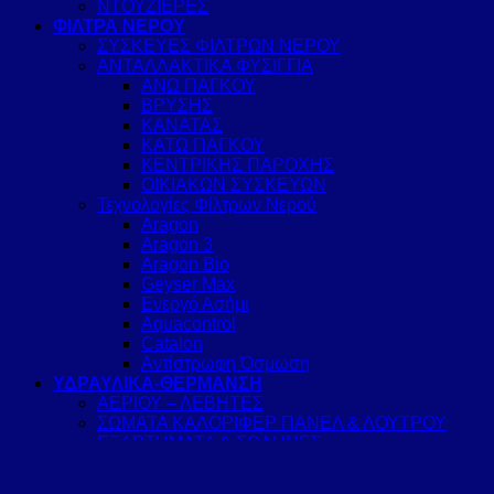
ΝΤΟΥΖΙΕΡΕΣ
ΦΙΛΤΡΑ ΝΕΡΟΥ
ΣΥΣΚΕΥΕΣ ΦΙΛΤΡΩΝ ΝΕΡΟΥ
ΑΝΤΑΛΛΑΚΤΙΚΑ ΦΥΣΙΓΓΙΑ
ΑΝΩ ΠΑΓΚΟΥ
ΒΡΥΣΗΣ
ΚΑΝΑΤΑΣ
ΚΑΤΩ ΠΑΓΚΟΥ
ΚΕΝΤΡΙΚΗΣ ΠΑΡΟΧΗΣ
ΟΙΚΙΑΚΩΝ ΣΥΣΚΕΥΩΝ
Τεχνολογίες Φίλτρων Νερού
Aragon
Aragon 3
Aragon Bio
Geyser Max
Ενεργό Ασήμι
Aquacontrol
Catalon
Αντίστρωφη Όσμωση
ΥΔΡΑΥΛΙΚΑ-ΘΕΡΜΑΝΣΗ
ΑΕΡΙΟΥ – ΛΕΒΗΤΕΣ
ΣΩΜΑΤΑ ΚΑΛΟΡΙΦΕΡ ΠΑΝΕΛ & ΛΟΥΤΡΟΥ
ΕΞΑΡΤΗΜΑΤΑ & ΣΩΛΗΝΕΣ
ΑΝΤΛΙΕΣ ΘΕΡΜΟΤΗΤΑΣ & ΚΛΙΜΑΤΙΣΜΟΣ
ΗΛΙΑΚΑ – ΘΕΡΜ/ΩΝΕΣ- ΤΑΧΥΘΕΡΜΑΝΤΗΡΕΣ