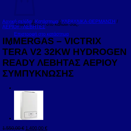
Αρχική σελίδα
/
Κατάστημα
/
ΥΔΡΑΥΛΙΚΑ-ΘΕΡΜΑΝΣΗ
/
Κανένα προϊόν στο καλάθι σας.
ΑΕΡΙΟΥ - ΛΕΒΗΤΕΣ
Επιστροφή στο κατάστημα
IMMERGAS – VICTRIX
TERA V2 32KW HYDROGEN
READY ΛΕΒΗΤΑΣ ΑΕΡΙΟΥ
ΣΥΜΠΥΚΝΩΣΗΣ
Original
Η
1.550,00
€
1.400,00
€