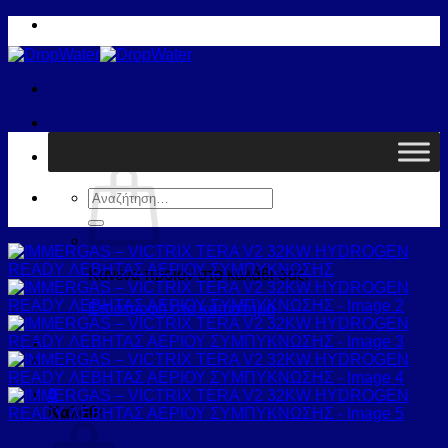
Μετάβαση
στο
περιεχόμενο
Καλάθι /
0,00
€
0
Αναζήτηση
για:
Κανένα προϊόν στο καλάθι σας.
Επιστροφή στο κατάστημα
0
Καλάθι