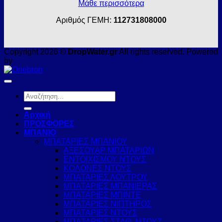
Μάθε περισσότερα
Αριθμός ΓΕΜΗ:
112731808000
Copyright 2026 ©
DropWater.gr
All rights reserved. Powered
by
Αναζήτηση
για:
Αρχική
ΠΡΟΣΦΟΡΕΣ
ΜΠΑΝΙΟ
ΜΠΑΤΑΡΙΕΣ ΜΠΑΝΙΟΥ
ΑΞΕΣΟΥΑΡ ΜΠΑΤΑΡΙΩΝ
ΕΝΤΟΙΧΙΣΜΟΥ ΝΤΟΥΣ
ΚΟΛΟΝΕΣ ΝΤΟΥΣ
ΜΠΑΤΑΡΙΕΣ ΛΟΥΤΡΟΥ
ΜΠΑΤΑΡΙΕΣ ΜΠΑΝΙΕΡΑΣ
ΜΠΑΤΑΡΙΕΣ ΜΠΙΝΤΕ
ΜΠΑΤΑΡΙΕΣ ΝΙΠΤΗΡΟΣ
ΜΠΑΤΑΡΙΕΣ ΝΤΟΥΣ
ΜΠΑΤΑΡΙΕΣ ΣΤΑΘ. ΝΤΟΥΖ