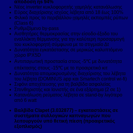
απόδοση ηs 94%
Νέος inverter κυκλοφορητής χαμηλής κατανάλωσης
Εύρος διαχείρισης ισχύος λέβητα από 18 έως 100%
Φιλικό προς το περιβάλλον-χαμηλές εκπομπές ρύπων
(Class 6)
Ρυθμιζόμενο by-pass
Αισθητήρες θερμοκρασίας στην είσοδο-έξοδο του
εναλλάκτη θέρμανσης για την καλύτερη προσαρμογή
του κυκλοφορητή σύμφωνα με το στιγμιαίο Δt
Δυνατότητα εγκατάστασης σε μερικώς καλυπτόμενο
χώρο IPX5D
Αντιπαγωτική προστασία στους -5℃ με δυνατότητα
επέκτασης στους -15℃ με το προαιρετικό κιτ
Δυνατότητα απομακρυσμένης διαχείρισης του λέβητα
του λέβητα (DOMINUS app και Smartech control wi-fi)
Σιφόνι αποχέτευσης για τη βαλβίδα ασφαλείας
Σπινθηριστής και Ιονιστής σε ένα εξάρτημα (2 σε 1)
Κατανάλωση ρεύματος λέβητα σε stand-by λιγότερο
από 6 watt
Βαλβίδα Clapet (3.032877) – εγκαταστάσεις σε
συστήματα συλλογικών καπναγωγών που
λειτουργούν υπό θετική πίεση (προαιρετικός
εξοπλισμός)